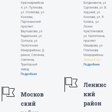
Красноармейска
Богдановича, ул.
я, ул. Пулихова,
Сурганова, ул. В.
ул. Столетова, ул.
Хоружей, ул.
Козлова,
Козлова, ул. Я.
Партизанский
Коласа, ул.
проспект,
Лилии
Ваупшасова, ул.
Крастояновой,
Радиальная, ул.
ул. Кропоткина,
Солтыса, ул.
проспект
Геологичная.
Машерова, ул.
Микрорайоны: Д
Платонова.
ражня, Степянка,
Микрорайоны:
Слепянка,
Зеленый луг
.
Тракторный
Подробнее
завод.
Подробнее
Ленинс
кий
Москов
район
ский