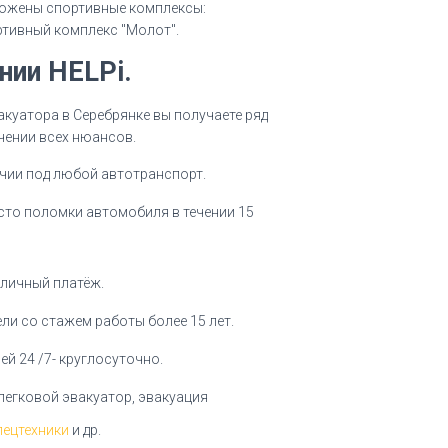
ложены спортивные комплексы:
тивный комплекс "Молот".
нии HELPi.
куатора в Серебрянке вы получаете ряд
чении всех нюансов.
ичии под любой автотранспорт.
есто поломки автомобиля в течении 15
личный платёж.
ли со стажем работы более 15 лет.
ей 24 /7- круглосуточно.
легковой эвакуатор, эвакуация
пецтехники
и др.