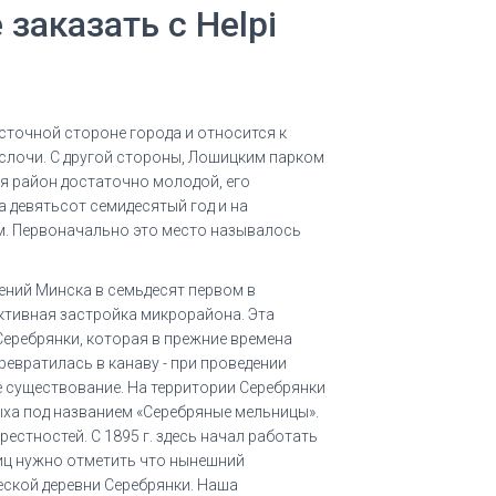
заказать с Helpi
точной стороне города и относится к
ислочи. С другой стороны, Лошицким парком
я район достаточно молодой, его
а девятьсот семидесятый год и на
м. Первоначально это место называлось
ений Минска в семьдесят первом в
ктивная застройка микрорайона. Эта
Серебрянки, которая в прежние времена
ревратилась в канаву - при проведении
е существование. На территории Серебрянки
ыха под названием «Серебряные мельницы».
естностей. С 1895 г. здесь начал работать
ниц нужно отметить что нынешний
еской деревни Серебрянки. Наша