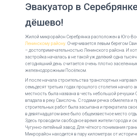
Эвакуатор в Серебрянке 
дёшево!
Жилой микрорайон Серебрянка расположен в Юго-Вос
Ленинскому району
. Очерчивается левым берегом Св
– достопримечательностью Ленинского района. И хот
застройка началась в не такой уж далёкий одна тысяч
сегодняшний день считается очень плотно заселенны
железнодорожным Посёлком.
И после начала строительства транспортных направл
семьдесят третьих годах прошлого столетия начато а
местность была названа в честь небольшой речушки 
впадала в реку Свислочь. С годами речка обмелела и п
строительных работ была засыпана и прекратила сво
в девятнадцатом веке было общеизвестное место отд
Здесь проводили свободное время жители города и окр
Чугунно-литейный завод. Для чёткого понимания гра
Микрорайон находится в пару километрах от историч