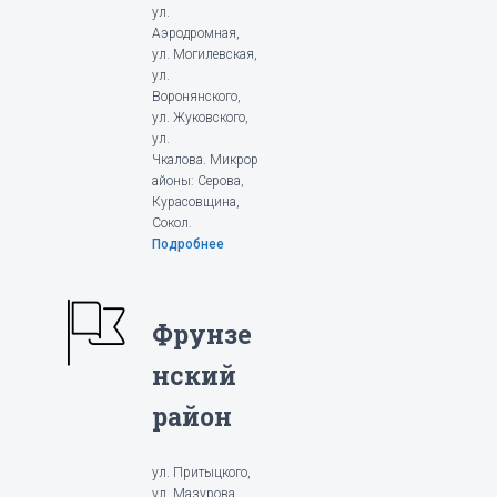
ул.
Аэродромная,
ул. Могилевская,
ул.
Воронянского,
ул. Жуковского,
ул.
Чкалова. Микрор
айоны: Серова,
Курасовщина,
Сокол.
Подробнее
Фрунзе
нский
район
ул. Притыцкого,
ул. Мазурова,