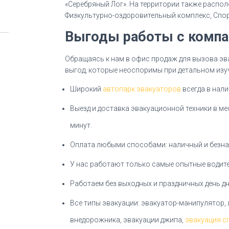
«Серебряный Лог». На территории также распо
Физкультурно-оздоровительный комплекс, Спор
Выгоды работы с компа
Обращаясь к нам в офис продаж для вызова эва
выгод, которые неоспоримы при детальном изу
Широкий
автопарк эвакуаторов
всегда в нал
Выезд и доставка эвакуационной техники в м
минут.
Оплата любыми способами: наличный и безна
У нас работают только самые опытные водите
Работаем без выходных и праздничных день дн
Все типы эвакуации: эвакуатор-манипулятор, 
внедорожника, эвакуации джипа,
эвакуация с