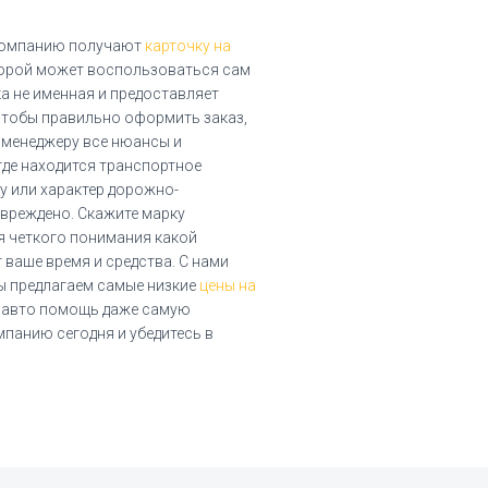
 компанию получают
карточку на
орой может воспользоваться сам
ка не именная и предоставляет
 чтобы правильно оформить заказ,
 менеджеру все нюансы и
где находится транспортное
 или характер дорожно-
вреждено. Скажите марку
я четкого понимания какой
 ваше время и средства. С нами
мы предлагаем самые низкие
цены на
 авто помощь даже самую
мпанию сегодня и убедитесь в