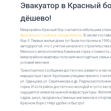
Эвакуатор в Красный бор
дёшево!
Микрорайон Красный бор считается небольшим спал
Фрунзенского района города Минска
. В своем состав
бор-3. Первые жилые дома тут были построены в 1990 
автодорогой, что с учетом начала его строительства
Минского метрополитена Каменная горка стоимость ж
микрорайоне квартиры получали многодетные семьи
условий минчане.
Транспортное сообщение достаточно развито и насчит
маршрутные такси. Крупными улицами принято считать 
ул. Одинцова, ул. Скрипникова и др. Рядом расположе
горка. И хотя район достаточно молодой и густо зас
ощущается нехватка нужной инфраструктуры. Жителям
садов, школ, продовольственных магазинов и спортив
Красном боре с Helpi удобно и быстро!