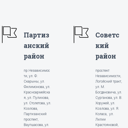
Партиз
Советс
анский
кий
район
район
пр.Независимос
проспект
ти, ул. Ф.
Независимости,
Скарыны, ул.
Логойский тракт,
Филимонова, ул.
ул. М.
Красноармейска
Богдановича, ул.
я, ул. Пулихова,
Сурганова, ул. В.
ул. Столетова, ул.
Хоружей, ул.
Козлова,
Козлова, ул. Я.
Партизанский
Коласа, ул.
проспект,
Лилии
Ваупшасова, ул.
Крастояновой,