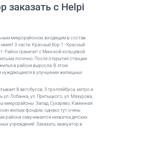
 заказать с Helpi
ьным микрорайоном, входящим в состав
е имеет 3 части: Красный бор-1 - Красный
гг. Район граничит с Минской кольцевой
 весьма логично. После открытия станции
илья в районе выросла. В этом
 и нуждающиеся в улучшении жилищных
ывает 8 автобусов, 3 троллейбуса, метро и
ул. Лобанка, ул. Притыцкого, ул. Мазурова,
ны микрорайоны: Запад, Сухарево, Каменная
троен жилым фондом, однако тут очень
и района озвучивается нехватка детских
ных учреждений. Заказать эвакуатор в