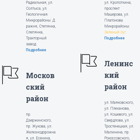
Радиальная, ул.
ул. Кропоткина,
Солтыса, ул.
проспект
Геологичная.
Машерова, ул.
Микрорайоны: Д
Платонова.
ражня, Степянка,
Микрорайоны:
Слепянка,
Зеленый луг
.
Тракторный
Подробнее
завод.
Подробнее
Ленинс
кий
Москов
район
ский
район
ул. Маяковского,
ул. Плеханова,
пр.
ул. Кошевого, ул.
Дзержинского,
Свердлова, ул.
пр. Жукова, ул.
Тростенецкая, ул.
Железнодорожна
Малинина, пр.
я, ул. Есенина,
Рокоссовского,