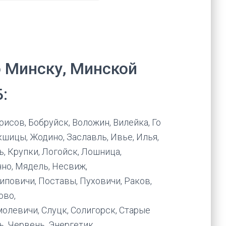
 Минску, Минской
:
рисов, Бобруйск, Воложин, Вилейка, Го
кшицы, Жодино, Заславль, Ивье, Илья,
, Крупки, Логойск, Лошница,
но, Мядель, Несвиж,
иповичи, Поставы, Пуховичи, Раков,
ово,
молевичи, Слуцк, Солигорск, Старые
ь, Червень, Энергетик.