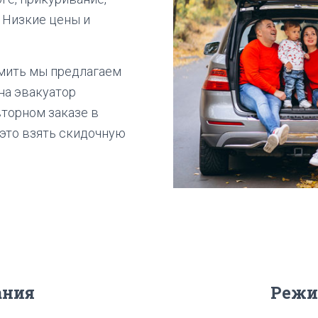
с Низкие цены и
омить мы предлагаем
на эвакуатор
торном заказе в
 это взять скидочную
ания
Режи