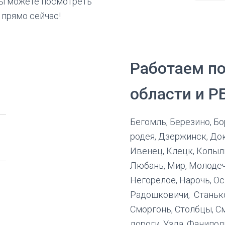
вы можете посмотреть
 прямо сейчас!
Работаем по
области и РБ
Бегомль, Березино, Бо
родея, Дзержинск, До
Ивенец, Клецк, Копыль
Любань, Мир, Молодеч
Негорелое, Нарочь, Ос
Радошковичи, Станьк
Сморгонь, Столбцы, С
дороги, Узда, Фанипол