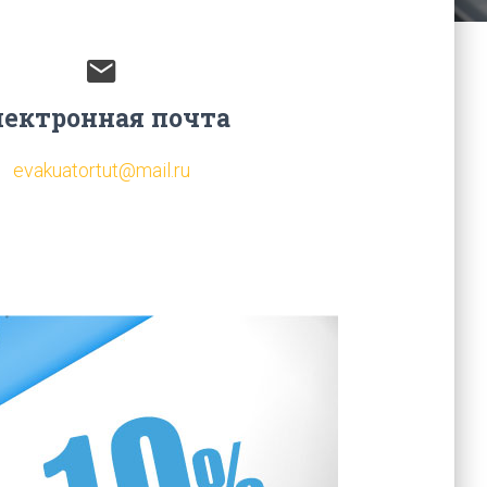
лектронная почта
evakuatortut@mail.ru