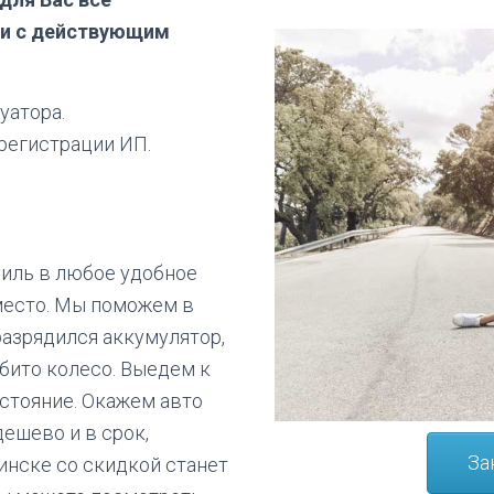
ии с действующим
уатора.
регистрации ИП.
иль в любое удобное
 место. Мы поможем в
разрядился аккумулятор,
бито колесо. Выедем к
сстояние. Окажем авто
ешево и в срок,
За
инске со скидкой станет