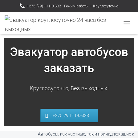
+375 (29)-111-0-333
Режим работы — Круглосуточно
ПЕРЕ
Эвакуатор автобусов
заказать
Круглосуточно, Без выходных!
+375 29 111-0-333
Автобусы, как частные, так и принадлежащие к